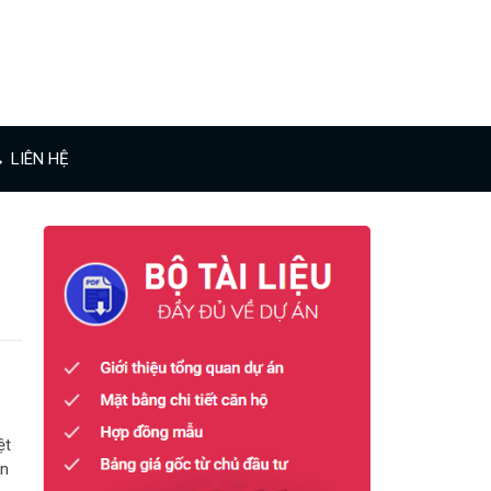
LIÊN HỆ
ệt
ản