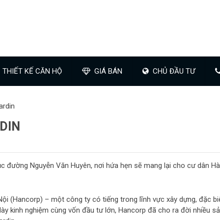
THIẾT KẾ CĂN HỘ
GIÁ BÁN
CHỦ ĐẦU TƯ
ardin
DIN
trục đường Nguyễn Văn Huyên, nơi hứa hẹn sẽ mang lại cho cư dân Hà
ội (Hancorp) – một công ty có tiếng trong lĩnh vực xây dựng, đặc bi
dày kinh nghiệm cùng vốn đầu tư lớn, Hancorp đã cho ra đời nhiều s