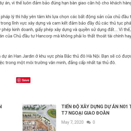
 dự án, vì thế luôn đảm bảo đúng hạn bàn giao căn hộ cho khách hàn
c pháp lý thì hãy yên tâm khi lựa chọn các bất động sản của chủ đầu 
u trong lĩnh vực xây dựng và cam kết đảm bảo đầy đủ các thủ tục ph
ấy phép kinh doanh, giấy phép xây dựng và quyền sử dụng đất…. Vì thế,
án của Chủ đầu tư Hancorp mà không phải lo thất thoát tài chính ha
à dự án Han Jardin ở khu vực phía Bắc thủ đô Hà Nội. Bạn sẽ có đượ
iệc trong một môi trường văn minh, đẳng cấp nhất tại thủ đô.
Save
IN
TIẾN ĐỘ XÂY DỰNG DỰ ÁN N01 
T7 NGOẠI GIAO ĐOÀN
May 7, 2020
0