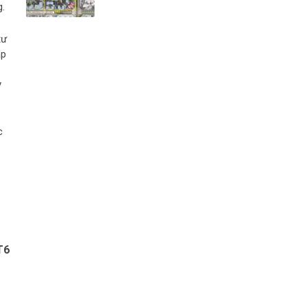
g.
tư
áp
y
c
T6